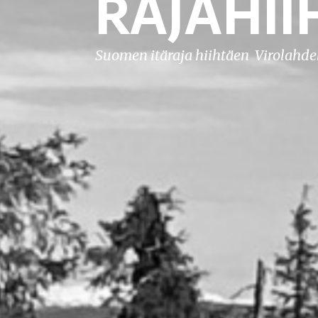
RAJAHII
Suomen itäraja hiihtäen Virolahde