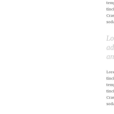
temp
tinc
Cras
soda
Lo
ad
an
Lore
tinc
temp
tinc
Cras
soda