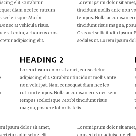
scing elit. Curabitur
Lorem ipsum dolor sit amet, 
sequat diam nec leo rutrum
tincidunt mollis ante non v
 scelerisque. Morbi
tempus. Nulla accumsan ero
 Donec at vehicula risus.
tincidunt risus magna, posuer
lacerat enim, a rhoncus eros
Cras vel sollicitudin ipsum.
tetur adipiscing elit.
sodales ut. Lorem ipsum dolo
HEADING 2
Lorem ipsum dolor sit amet, consectetur
e
adipiscing elit. Curabitur tincidunt mollis ante
non volutpat. Nam consequat diam nec leo
m
rutrum tempus. Nulla accumsan eros nec sem
tempus scelerisque. Morbi tincidunt risus
magna, posuere lobortis felis.
m ipsum dolor sit amet,
Lorem ipsum dolor sit amet,
ectetur adipiscing elit.
consectetur adipiscing elit.