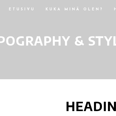
ETUSIVU
KUKA MINÄ OLEN?
POGRAPHY & STY
HEADIN