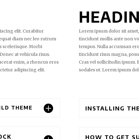
HEADIN
scing elit. Curabitur
Lorem ipsum dolor sit amet, 
sequat diam nec leo rutrum
tincidunt mollis ante non v
 scelerisque. Morbi
tempus. Nulla accumsan ero
 Donec at vehicula risus.
tincidunt risus magna, posuer
lacerat enim, a rhoncus eros
Cras vel sollicitudin ipsum.
tetur adipiscing elit.
sodales ut. Lorem ipsum dolo
HILD THEME
INSTALLING TH
OCK
HOW TO GET SU