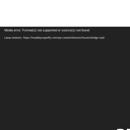
Videotoistin
Media error: Format(s) not supported or source(s) not found
Lataa tiedosto: https://madebysuperfly.com/wp-content/themes/Assets/bridge.mp4