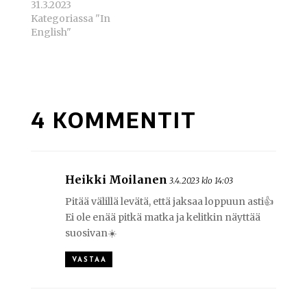
31.3.2023
Kategoriassa "In
English"
4 KOMMENTIT
Heikki Moilanen
3.4.2023 klo 14:03
Pitää välillä levätä, että jaksaa loppuun asti👍
Ei ole enää pitkä matka ja kelitkin näyttää
suosivan☀️
VASTAA