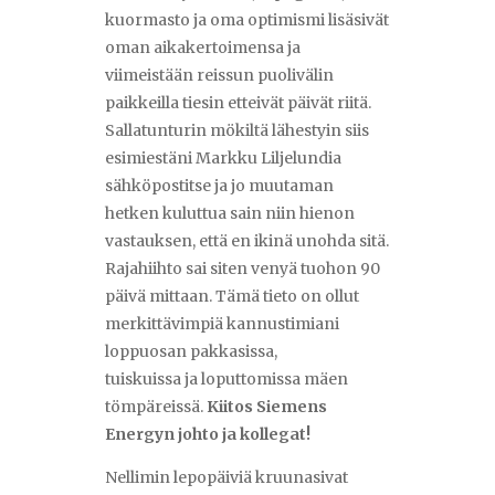
kuormasto ja oma optimismi lisäsivät
oman aikakertoimensa ja
viimeistään reissun puolivälin
paikkeilla tiesin etteivät päivät riitä.
Sallatunturin mökiltä lähestyin siis
esimiestäni Markku Liljelundia
sähköpostitse ja jo muutaman
hetken kuluttua sain niin hienon
vastauksen, että en ikinä unohda sitä.
Rajahiihto sai siten venyä tuohon 90
päivä mittaan. Tämä tieto on ollut
merkittävimpiä kannustimiani
loppuosan pakkasissa,
tuiskuissa ja loputtomissa mäen
tömpäreissä.
Kiitos Siemens
Energyn johto ja kollegat!
Nellimin lepopäiviä kruunasivat