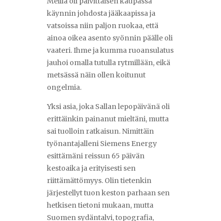
Meillä oli päivittäisen kaupassa
käynnin johdosta jääkaapissa ja
vatsoissa niin paljon ruokaa, että
ainoa oikea asento syönnin päälle oli
vaateri. Ihme ja kumma ruoansulatus
jauhoi omalla tutulla rytmillään, eikä
metsässä näin ollen koitunut
ongelmia.
Yksi asia, joka Sallan lepopäivänä oli
erittäinkin painanut mieltäni, mutta
sai tuolloin ratkaisun. Nimittäin
työnantajalleni Siemens Energy
esittämäni reissun 65 päivän
kestoaika ja erityisesti sen
riittämättömyys. Olin tietenkin
järjestellyt tuon keston parhaan sen
hetkisen tietoni mukaan, mutta
Suomen sydäntalvi, topografia,