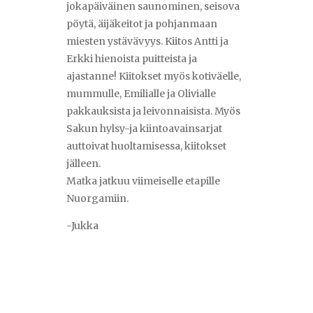
jokapäiväinen saunominen, seisova
pöytä, äijäkeitot ja pohjanmaan
miesten ystävävyys. Kiitos Antti ja
Erkki hienoista puitteista ja
ajastanne! Kiitokset myös kotiväelle,
mummulle, Emilialle ja Olivialle
pakkauksista ja leivonnaisista. Myös
Sakun hylsy-ja kiintoavainsarjat
auttoivat huoltamisessa, kiitokset
jälleen.
Matka jatkuu viimeiselle etapille
Nuorgamiin.
-Jukka