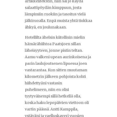
artikkelitekstin, niin sai jo käydä
salaattipöydän kimppuun, josta
lämpimiin ruokiin ja tasoitus vielä
jälkiruoalla. Enpä muista yhtä tiukkaa
ähkyä, en joulunakaan.
Hotellilta ähelsin kiitollisin mielin
hämärähiihtoa Paatsjoen sillan
läheisyyteen, jonne pistin teltan.
Aamu valkeni upean aurinkoisena ja
parin laulujoutsenen lipuessa joen
vastarantaa. Kun sitten muutaman
kilometrin jälkeen pohjoista kohti
hiihdettyäni vastasin
puhelimeen, niin en olisi
tyytyväisempi sillä hetkellä olla,
koska haku lepopäivien viettoon oli
vartin päässä. Antti Kamppila,
ystäväni ja vaelluskaveri vuosien