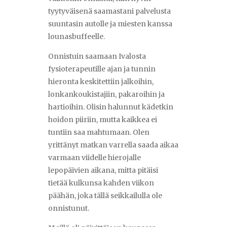
tyytyväisenä saamastani palvelusta
suuntasin autolle ja miesten kanssa
lounasbuffeelle.
Onnistuin saamaan Ivalosta
fysioterapeutille ajan ja tunnin
hieronta keskitettiin jalkoihin,
lonkankoukistajiin, pakaroihin ja
hartioihin. Olisin halunnut kädetkin
hoidon piiriin, mutta kaikkea ei
tuntiin saa mahtumaan. Olen
yrittänyt matkan varrella saada aikaa
varmaan viidelle hierojalle
lepopäivien aikana, mitta pitäisi
tietää kulkunsa kahden viikon
päähän, joka tällä seikkailulla ole
onnistunut.