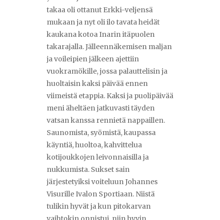
takaa oli ottanut Erkki-veljensä
mukaan ja nyt oli ilo tavata heidät
kaukana kotoa Inarin itäpuolen
takarajalla. Jälleennäkemisen maljan
ja voileipien jälkeen ajettiin
vuokramökille, jossa palauttelisin ja
huoltaisin kaksi päivää ennen
viimeistä etappia. Kaksi ja puolipäivää
meni äheltäen jatkuvasti täyden
vatsan kanssa rennietä nappaillen.
Saunomista, syömistä, kaupassa
käyntiä, huoltoa, kahvittelua
kotijoukkojen leivonnaisilla ja
nukkumista. Sukset sain
järjestetyiksi voiteluun Johannes
Visurille Ivalon Sportiaan. Niistä
tulikin hyvät ja kun pitokarvan
vaihtokin onnistui, niin hyvin