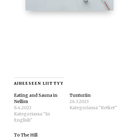
AIHEESEEN LIITTYY
Eating and Sauna in
Tunturiin
Nellim
26.3.2023
8.4.2023
Kategoriassa "Retket"
Kategoriassa "In
English"
To The Hill