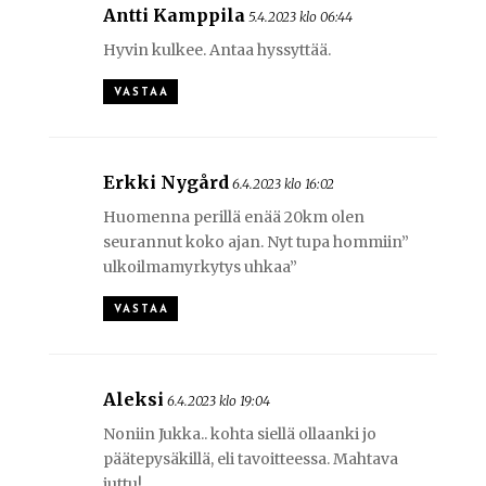
Antti Kamppila
5.4.2023 klo 06:44
Hyvin kulkee. Antaa hyssyttää.
VASTAA
Erkki Nygård
6.4.2023 klo 16:02
Huomenna perillä enää 20km olen
seurannut koko ajan. Nyt tupa hommiin”
ulkoilmamyrkytys uhkaa”
VASTAA
Aleksi
6.4.2023 klo 19:04
Noniin Jukka.. kohta siellä ollaanki jo
päätepysäkillä, eli tavoitteessa. Mahtava
juttu!