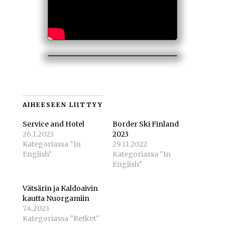
AIHEESEEN LIITTYY
Service and Hotel
Border Ski Finland
26.1.2023
2023
Kategoriassa "In
29.11.2022
English"
Kategoriassa "In
English"
Vätsärin ja Kaldoaivin
kautta Nuorgamiin
7.4.2023
Kategoriassa "Retket"