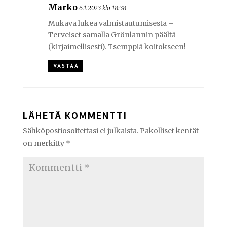
Marko
6.1.2023 klo 18:38
Mukava lukea valmistautumisesta –
Terveiset samalla Grönlannin päältä
(kirjaimellisesti). Tsemppiä koitokseen!
VASTAA
LÄHETÄ KOMMENTTI
Sähköpostiosoitettasi ei julkaista.
Pakolliset kentät
on merkitty
*