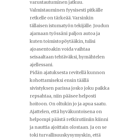
varustautuminen jatkuu.
Valmistauminen fyysisesti pitkälle
retkelle on tärkeää. Varsinkin
tällaisen istumatyön tekijälle. Joudun
ajamaan työssäni paljon autoa ja
kuten toimistopöytääkin, tulisi
ajoasentoakin voida vaihtaa
seisaaltaan tehtäväksi, hymähtelen
ajellessani.
Pidän ajatuksesta revitellä kunnon
kohottamiseksi ensin täällä
sivistyksen parissa josko joku paikka
repsahtaa, niin pääsee helposti
hoitoon. On oltukin jo ja apua saatu.
Ajattelen, että hyväkuntoisena on
helpompi päästä retkirutiiniin kiinni
ja nauttia ajoittain olostaan. Ja on se
toki turvallisuuskysymyskin, että